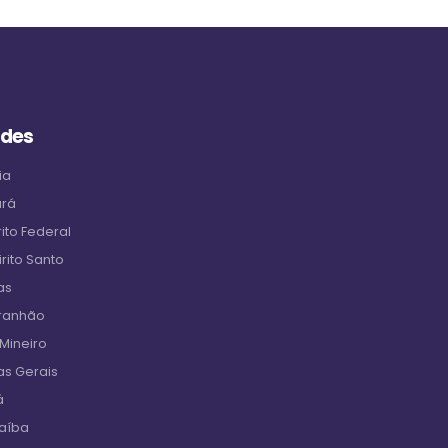
ades
ia
ará
ito Federal
rito Santo
as
aranhão
 Mineiro
as Gerais
á
raíba