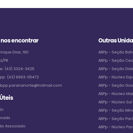
 nos encontrar
Outras Unid
rique Dias, 190
ABPp - Seção Bah
a/PR
ABPp - Seção Ce
ne:
(43) 3324-3425
ABPp - Seção Distr
pp:
(43) 9993-05472
ABPp - Núcleo Espi
bpp.parananorte@hotmail.com
ABPp - Seção Goi
ABPp - Núcleo M
 Úteis
ABPp - Núcleo Sul
to
ABPp - Seção Min
loads
ABPp - Seção Par
 do Associado
ABPp - Núcleo Pa