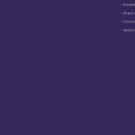
- Down
- Área
- Como
- Assoc