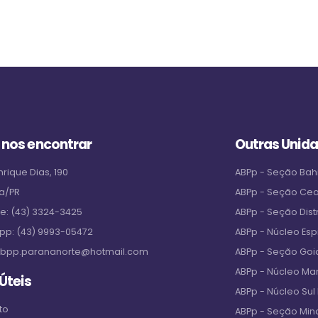
 nos encontrar
Outras Unid
rique Dias, 190
ABPp - Seção Bah
a/PR
ABPp - Seção Ce
ne:
(43) 3324-3425
ABPp - Seção Distr
pp:
(43) 9993-05472
ABPp - Núcleo Espi
bpp.parananorte@hotmail.com
ABPp - Seção Goi
ABPp - Núcleo M
 Úteis
ABPp - Núcleo Sul
to
ABPp - Seção Min