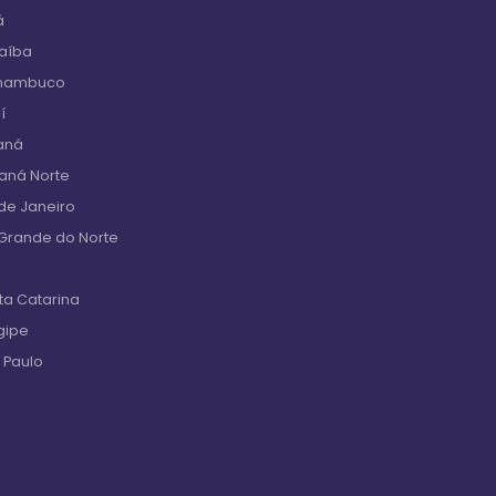
á
raíba
rnambuco
í
aná
raná Norte
de Janeiro
 Grande do Norte
ta Catarina
gipe
 Paulo