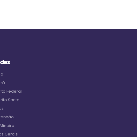
ades
ia
ará
ito Federal
rito Santo
as
aranhão
 Mineiro
as Gerais