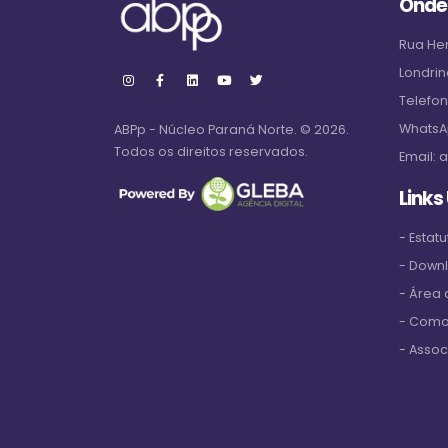
Onde
Rua Hen
Londrin
Telefo
WhatsA
ABPp - Núcleo Paraná Norte. © 2026.
Todos os direitos reservados.
Email:
a
Links
- Estatu
- Down
- Área
- Como
- Assoc