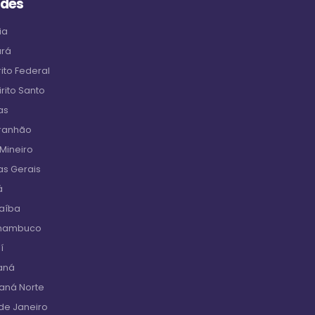
ades
ia
ará
ito Federal
rito Santo
as
aranhão
 Mineiro
as Gerais
á
raíba
rnambuco
í
aná
raná Norte
de Janeiro