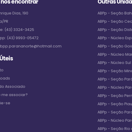
 nos encontrar
Outras Unid
rique Dias, 190
ABPp - Seção Bah
a/PR
ABPp - Seção Ce
ne:
(43) 3324-3425
ABPp - Seção Distr
pp:
(43) 9993-05472
ABPp - Núcleo Espi
bpp.parananorte@hotmail.com
ABPp - Seção Goi
ABPp - Núcleo M
 Úteis
ABPp - Núcleo Sul
to
ABPp - Seção Min
loads
ABPp - Seção Par
 do Associado
ABPp - Núcleo Pa
 me associar?
ABPp - Seção Pe
ie-se
ABPp - Seção Piau
ABPp - Seção Par
ABPp - Núcleo Pa
ABPp - Seção Rio 