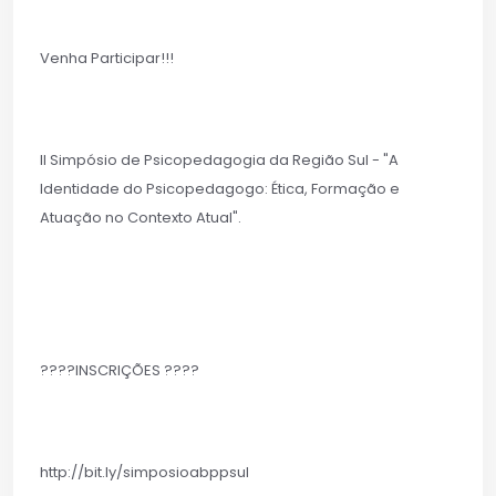
Venha Participar!!!
II Simpósio de Psicopedagogia da Região Sul - "A
Identidade do Psicopedagogo: Ética, Formação e
Atuação no Contexto Atual".⁣⁣
????INSCRIÇÕES ????⁣⁣
http://bit.ly/simposioabppsul⁣